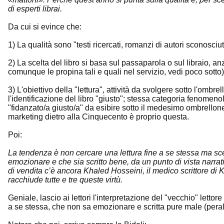
di esperti librai.
Da cui si evince che:
1) La qualità sono "testi ricercati, romanzi di autori sconosciuti
2) La scelta del libro si basa sul passaparola o sul libraio, an
comunque le propina tali e quali nel servizio, vedi poco sotto)
3) L'obiettivo della "lettura", attività da svolgere sotto l'omb
l'identificazione del libro "giusto"; stessa categoria fenomeno
"fidanzato/a giusto/a" da esibire sotto il medesimo ombrellone
marketing dietro alla Cinquecento è proprio questa.
Poi:
La tendenza è non cercare una lettura fine a se stessa ma sce
emozionare e che sia scritto bene, da un punto di vista narrati
di vendita c’è ancora Khaled Hosseini, il medico scrittore di Ka
racchiude tutte e tre queste virtù.
Geniale, lascio ai lettori l'interpretazione del "vecchio" lettor
a se stessa, che non sa emozionare e scritta pure male (peralt