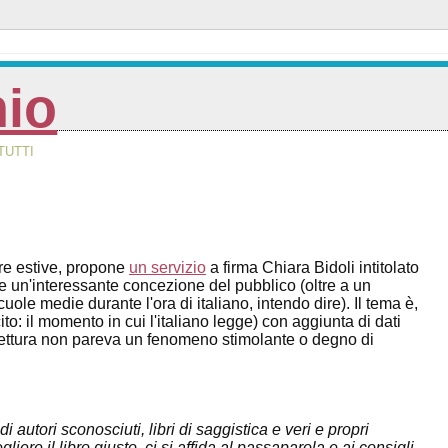
nio
TUTTI
ture estive, propone
un servizio
a firma Chiara Bidoli intitolato
e un'interessante concezione del pubblico (oltre a un
ole medie durante l'ora di italiano, intendo dire). Il tema è,
ito: il momento in cui l'italiano legge) con aggiunta di dati
a lettura non pareva un fenomeno stimolante o degno di
 autori sconosciuti, libri di saggistica e veri e propri
iere il libro giusto, ci si affida al passaparola e ai consigli