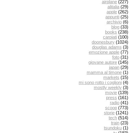
airplane
(227)
alitalia
(29)
apple
(262)
appunti
(25)
archivio
(6)
blog
(33)
books
(238)
carpiati
(100)
doonesbury
(1024)
douglas adams
(3)
emozione apple
(77)
foto
(31)
giovane autore
(145)
japan
(29)
mamma al timone
(1)
markets
(15)
mi sono rotto i coglioni
(4)
mostly weekly
(3)
movie
(139)
press
(161)
radio
(41)
scoop
(773)
storie
(1241)
tech
(514)
train
(23)
tsundoku
(1)
tv
(183)