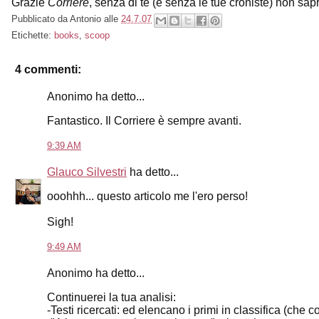
Grazie
Corriere
, senza di te (e senza le tue croniste) non s
Pubblicato da
Antonio
alle
24.7.07
Etichette:
books
,
scoop
4 commenti:
Anonimo ha detto...
Fantastico. Il Corriere è sempre avanti.
9:39 AM
Glauco Silvestri
ha detto...
ooohhh... questo articolo me l'ero perso!
Sigh!
9:49 AM
Anonimo ha detto...
Continuerei la tua analisi:
-Testi ricercati: ed elencano i primi in classifica (che c