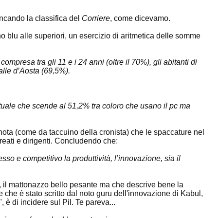
encando la classifica del
Corriere
, come dicevamo.
 blu alle superiori, un esercizio di aritmetica delle somme
mpresa tra gli 11 e i 24 anni (oltre il 70%), gli abitanti di
alle d’Aosta (69,5%).
tuale che scende al 51,2% tra coloro che usano il pc ma
 nota (come da taccuino della cronista) che le spaccature nel
ureati e dirigenti. Concludendo che:
so e competitivo la produttività, l’innovazione, sia il
e, il mattonazzo bello pesante ma che descrive bene la
 che è stato scritto dal noto guru dell'innovazione di Kabul,
, è di incidere sul Pil. Te pareva...