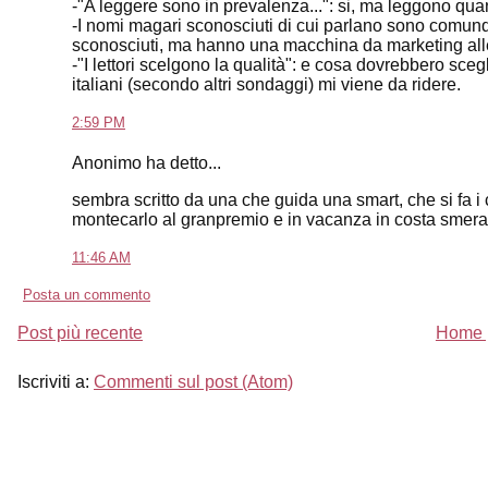
-"A leggere sono in prevalenza...": si, ma leggono quan
-I nomi magari sconosciuti di cui parlano sono comunqu
sconosciuti, ma hanno una macchina da marketing alle
-"I lettori scelgono la qualità": e cosa dovrebbero scegl
italiani (secondo altri sondaggi) mi viene da ridere.
2:59 PM
Anonimo ha detto...
sembra scritto da una che guida una smart, che si fa i 
montecarlo al granpremio e in vacanza in costa smeralda
11:46 AM
Posta un commento
Post più recente
Home 
Iscriviti a:
Commenti sul post (Atom)