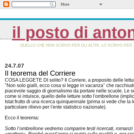
il posto di anto
QUELLO CHE NON SCRIVO PER GLI ALTRI, LO SCRIVO PER 
24.7.07
Il teorema del Corriere
COSA LEGGETE DI solito? Il
Corriere
, a proposito delle let
"Non solo gialli, ecco cosa si legge in vacanza" che racchiud
piacevole saggio di giornalismo da portare nelle scuole. Le scu
come si intuisce, quello delle letture sotto l'ombrellone (implic
Istat frutto di una ricerca quinquennale (prima si vede che l
particolare rilievo per l'ente statistico nazionale).
Ecco il teorema:
Sotto l’ombrellone vedremo comparire testi ricercati, romanzi di
«mattoni». Perché quest’anno si punta sulla qualità e, per scegl