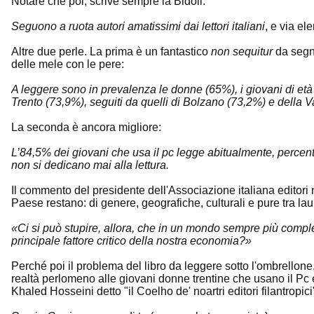
Notare che poi, scrive sempre la Bidoli:
Seguono a ruota autori amatissimi dai lettori italiani
, e via el
Altre due perle. La prima è un fantastico
non sequitur
da segno
delle mele con le pere:
A leggere sono in prevalenza le donne (65%), i giovani di età co
Trento (73,9%), seguiti da quelli di Bolzano (73,2%) e della V
La seconda è ancora migliore:
L’84,5% dei giovani che usa il pc legge abitualmente, percen
non si dedicano mai alla lettura.
Il commento del presidente dell'Associazione italiana editori
Paese restano: di genere, geografiche, culturali e pure tra la
«Ci si può stupire, allora, che in un mondo sempre più comples
principale fattore critico della nostra economia?»
Perché poi il problema del libro da leggere sotto l'ombrellon
realtà perlomeno alle giovani donne trentine che usano il Pc e
Khaled Hosseini detto "il Coelho de' noartri editori filantropici"