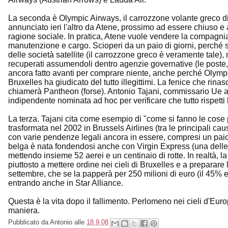
La seconda è Olympic Airways, il carrozzone volante greco d
annunciato ieri l'altro da Atene, prossimo ad essere chiuso e
ragione sociale. In pratica, Atene vuole vendere la compagnia 
manutenzione e cargo. Scioperi da un paio di giorni, perché sa
delle società satellite (il carrozzone greco è veramente tale
recuperati assumendoli dentro agenzie governative (le poste,
ancora fatto avanti per comprare niente, anche perché Olympic d
Bruxelles ha giudicato del tutto illegittimi. La fenice che rin
chiamerà Pantheon (forse). Antonio Tajani, commissario Ue a
indipendente nominata ad hoc per verificare che tutto rispetti 
La terza. Tajani cita come esempio di "come si fanno le cose
trasformata nel 2002 in Brussels Airlines (tra le principali caus
con varie pendenze legali ancora in essere, compresi un pai
belga è nata fondendosi anche con Virgin Express (una delle Vi
mettendo insieme 52 aerei e un centinaio di rotte. In realtà,
piuttosto a mettere ordine nei cieli di Bruxelles e a preparar
settembre, che se la papperà per 250 milioni di euro (il 45% e
entrando anche in Star Alliance.
Questa è la vita dopo il fallimento. Perlomeno nei cieli d'Eur
maniera.
Pubblicato da
Antonio
alle
18.9.08