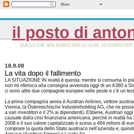
il posto di anto
QUELLO CHE NON SCRIVO PER GLI ALTRI, LO SCRIVO PER 
18.9.08
La vita dopo il fallimento
LA SITUAZIONE IN realtà è questa: mentre si consuma lo psic
non mi riferisco alla consegna avvenuta oggi di un A380 a Sin
ci sono altre due compagnie europee nelle peste e c'è un terz
La prima compagnia aerea è Austrian Airlines, vettore austriaco
Vienna, la Österreichische Industrieholding AG, che ne possie
a vari investitori e il 2% ai dipendenti). Ebbene, Austrian ogg
causate dalla crisi finanziaria americana, perché in realtà ha 2
2008 e il suo valore capitalizzato è sceso a 484 milioni di eu
comprare la quota dello Stato austriaco nell'azienda e, quindi,
Airways (Austrian Arrows) e Lauda Air.