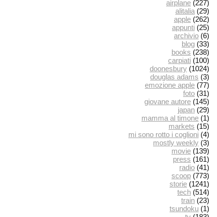
airplane
(227)
alitalia
(29)
apple
(262)
appunti
(25)
archivio
(6)
blog
(33)
books
(238)
carpiati
(100)
doonesbury
(1024)
douglas adams
(3)
emozione apple
(77)
foto
(31)
giovane autore
(145)
japan
(29)
mamma al timone
(1)
markets
(15)
mi sono rotto i coglioni
(4)
mostly weekly
(3)
movie
(139)
press
(161)
radio
(41)
scoop
(773)
storie
(1241)
tech
(514)
train
(23)
tsundoku
(1)
tv
(183)