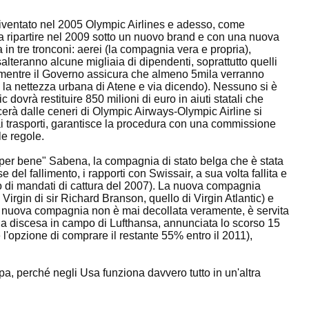
iventato nel 2005 Olympic Airlines e adesso, come
 a ripartire nel 2009 sotto un nuovo brand e con una nuova
in tre tronconi: aerei (la compagnia vera e propria),
lteranno alcune migliaia di dipendenti, soprattutto quelli
), mentre il Governo assicura che almeno 5mila verranno
 la nettezza urbana di Atene e via dicendo). Nessuno si è
ovrà restituire 850 milioni di euro in aiuti statali che
ascerà dalle ceneri di Olympic Airways-Olympic Airline si
i trasporti, garantisce la procedura con una commissione
le regole.
 per bene" Sabena, la compagnia di stato belga che è stata
e del fallimento, i rapporti con Swissair, a sua volta fallita e
o di mandati di cattura del 2007). La nuova compagnia
rgin di sir Richard Branson, quello di Virgin Atlantic) e
 la nuova compagnia non è mai decollata veramente, è servita
e la discesa in campo di Lufthansa, annunciata lo scorso 15
 l'opzione di comprare il restante 55% entro il 2011),
opa, perché negli Usa funziona davvero tutto in un'altra