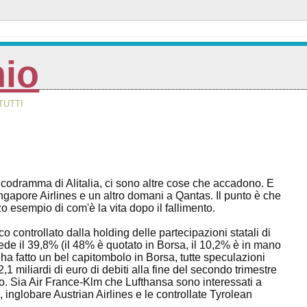
nio
TUTTI
odramma di Alitalia, ci sono altre cose che accadono. E
gapore Airlines e un altro domani a Qantas. Il punto è che
o esempio di com'è la vita dopo il fallimento.
 controllato dalla holding delle partecipazioni statali di
de il 39,8% (il 48% è quotato in Borsa, il 10,2% è in mano
i ha fatto un bel capitombolo in Borsa, tutte speculazioni
,1 miliardi di euro di debiti alla fine del secondo trimestre
ro. Sia Air France-Klm che Lufthansa sono interessati a
 inglobare Austrian Airlines e le controllate Tyrolean