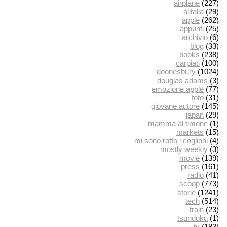
airplane
(227)
alitalia
(29)
apple
(262)
appunti
(25)
archivio
(6)
blog
(33)
books
(238)
carpiati
(100)
doonesbury
(1024)
douglas adams
(3)
emozione apple
(77)
foto
(31)
giovane autore
(145)
japan
(29)
mamma al timone
(1)
markets
(15)
mi sono rotto i coglioni
(4)
mostly weekly
(3)
movie
(139)
press
(161)
radio
(41)
scoop
(773)
storie
(1241)
tech
(514)
train
(23)
tsundoku
(1)
tv
(183)