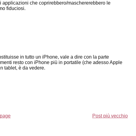
 di applicazioni che coprirebbero/maschererebbero le
mo fiduciosi.
ituisse in tutto un iPhone, vale a dire con la parte
rimenti resto con iPhone più in portatile (che adesso Apple
un tablet, è da vedere.
page
Post più vecchio