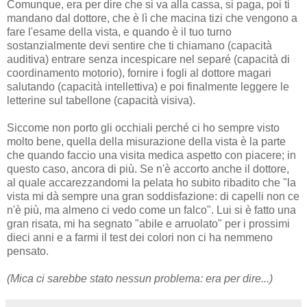
Comunque, era per dire che si va alla cassa, si paga, poi ti
mandano dal dottore, che è lì che macina tizi che vengono a
fare l'esame della vista, e quando è il tuo turno
sostanzialmente devi sentire che ti chiamano (capacità
auditiva) entrare senza incespicare nel separé (capacità di
coordinamento motorio), fornire i fogli al dottore magari
salutando (capacità intellettiva) e poi finalmente leggere le
letterine sul tabellone (capacità visiva).
Siccome non porto gli occhiali perché ci ho sempre visto
molto bene, quella della misurazione della vista è la parte
che quando faccio una visita medica aspetto con piacere; in
questo caso, ancora di più. Se n'è accorto anche il dottore,
al quale accarezzandomi la pelata ho subito ribadito che "la
vista mi dà sempre una gran soddisfazione: di capelli non ce
n'è più, ma almeno ci vedo come un falco". Lui si è fatto una
gran risata, mi ha segnato "abile e arruolato" per i prossimi
dieci anni e a farmi il test dei colori non ci ha nemmeno
pensato.
(Mica ci sarebbe stato nessun problema: era per dire...)