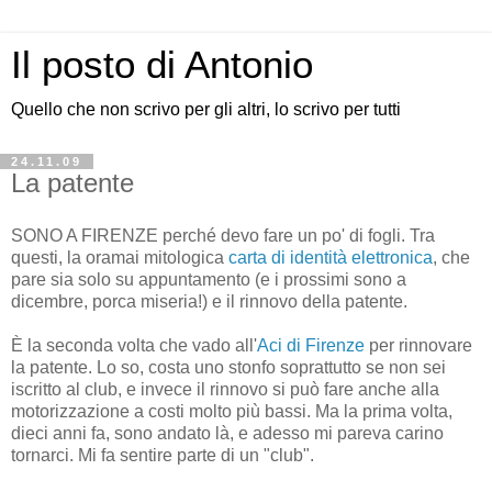
Il posto di Antonio
Quello che non scrivo per gli altri, lo scrivo per tutti
24.11.09
La patente
SONO A FIRENZE perché devo fare un po' di fogli. Tra
questi, la oramai mitologica
carta di identità elettronica
, che
pare sia solo su appuntamento (e i prossimi sono a
dicembre, porca miseria!) e il rinnovo della patente.
È la seconda volta che vado all'
Aci di Firenze
per rinnovare
la patente. Lo so, costa uno stonfo soprattutto se non sei
iscritto al club, e invece il rinnovo si può fare anche alla
motorizzazione a costi molto più bassi. Ma la prima volta,
dieci anni fa, sono andato là, e adesso mi pareva carino
tornarci. Mi fa sentire parte di un "club".