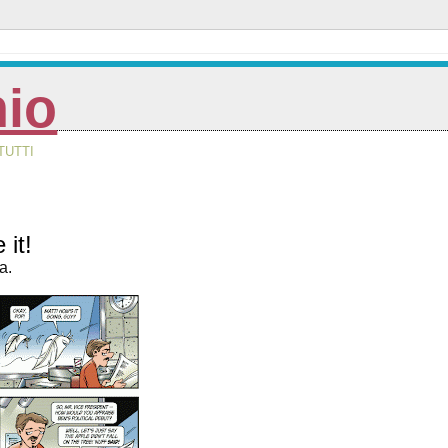
nio
TUTTI
 it!
a.