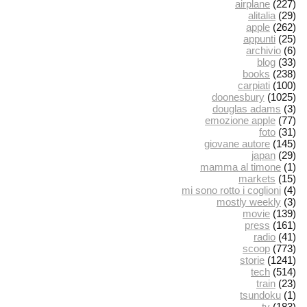
airplane
(227)
alitalia
(29)
apple
(262)
appunti
(25)
archivio
(6)
blog
(33)
books
(238)
carpiati
(100)
doonesbury
(1025)
douglas adams
(3)
emozione apple
(77)
foto
(31)
giovane autore
(145)
japan
(29)
mamma al timone
(1)
markets
(15)
mi sono rotto i coglioni
(4)
mostly weekly
(3)
movie
(139)
press
(161)
radio
(41)
scoop
(773)
storie
(1241)
tech
(514)
train
(23)
tsundoku
(1)
tv
(183)