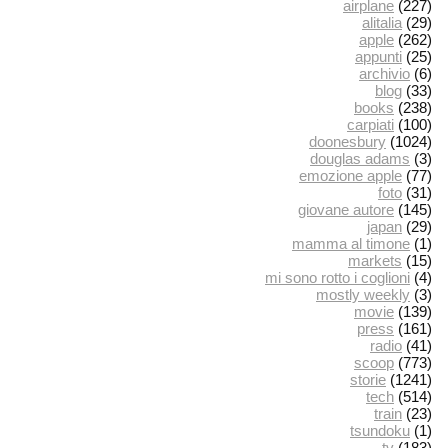
airplane
(227)
alitalia
(29)
apple
(262)
appunti
(25)
archivio
(6)
blog
(33)
books
(238)
carpiati
(100)
doonesbury
(1024)
douglas adams
(3)
emozione apple
(77)
foto
(31)
giovane autore
(145)
japan
(29)
mamma al timone
(1)
markets
(15)
mi sono rotto i coglioni
(4)
mostly weekly
(3)
movie
(139)
press
(161)
radio
(41)
scoop
(773)
storie
(1241)
tech
(514)
train
(23)
tsundoku
(1)
tv
(183)