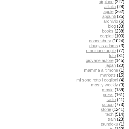
airplane
(227)
alitalia
(29)
apple
(262)
appunti
(25)
archivio
(6)
blog
(33)
books
(238)
carpiati
(100)
doonesbury
(1024)
douglas adams
(3)
emozione apple
(77)
foto
(31)
giovane autore
(145)
japan
(29)
mamma al timone
(1)
markets
(15)
mi sono rotto i coglioni
(4)
mostly weekly
(3)
movie
(139)
press
(161)
radio
(41)
scoop
(773)
storie
(1241)
tech
(514)
train
(23)
tsundoku
(1)
tv
(183)