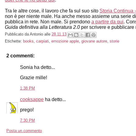
Tra le altre cose, il lavoro che fa sul suo sito
Storia Continua -
non è per niente male. Ha anche messo assieme una serie di 
pubblica in rete. Non male. Si prendono
a partire da qui
. Con
Guida definitiva alla Letteratura 2.0
per scrivere e pubblicare 
Pubblicato da
Antonio
alle
28.11.13
Etichette:
books
,
carpiati
,
emozione apple
,
giovane autore
,
storie
2 commenti:
Sonia ha detto...
Grazie mille!
1:38 PM
cooksappe
ha detto...
prego!
7:30 PM
Posta un commento