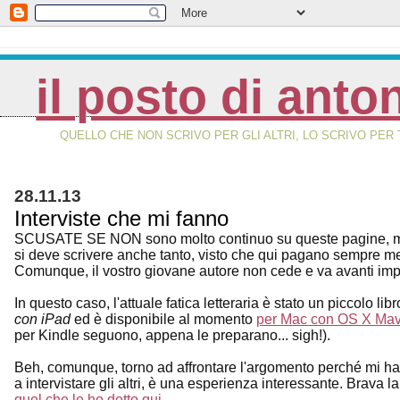
il posto di anto
QUELLO CHE NON SCRIVO PER GLI ALTRI, LO SCRIVO PER 
28.11.13
Interviste che mi fanno
SCUSATE SE NON sono molto continuo su queste pagine, ma è
si deve scrivere anche tanto, visto che qui pagano sempre me
Comunque, il vostro giovane autore non cede e va avanti impert
In questo caso, l'attuale fatica letteraria è stato un piccolo li
con iPad
ed è disponibile al momento
per Mac con OS X Mave
per Kindle seguono, appena le preparano... sigh!).
Beh, comunque, torno ad affrontare l'argomento perché mi han
a intervistare gli altri, è una esperienza interessante. Brava 
quel che le ho detto qui
.