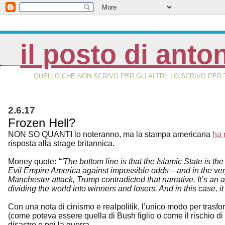
il posto di anto
QUELLO CHE NON SCRIVO PER GLI ALTRI, LO SCRIVO PER 
2.6.17
Frozen Hell?
NON SO QUANTI lo noteranno, ma la stampa americana
ha 
risposta alla strage britannica.
Money quote:
““The bottom line is that the Islamic State is th
Evil Empire America against impossible odds—and in the very b
Manchester attack, Trump contradicted that narrative. It’s an 
dividing the world into winners and losers. And in this case, it
Con una nota di cinismo e realpolitik, l’unico modo per trasf
(come poteva essere quella di Bush figlio o come il rischio 
disastro e poi la guerra.