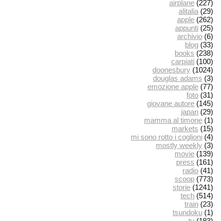
airplane
(227)
alitalia
(29)
apple
(262)
appunti
(25)
archivio
(6)
blog
(33)
books
(238)
carpiati
(100)
doonesbury
(1024)
douglas adams
(3)
emozione apple
(77)
foto
(31)
giovane autore
(145)
japan
(29)
mamma al timone
(1)
markets
(15)
mi sono rotto i coglioni
(4)
mostly weekly
(3)
movie
(139)
press
(161)
radio
(41)
scoop
(773)
storie
(1241)
tech
(514)
train
(23)
tsundoku
(1)
tv
(183)