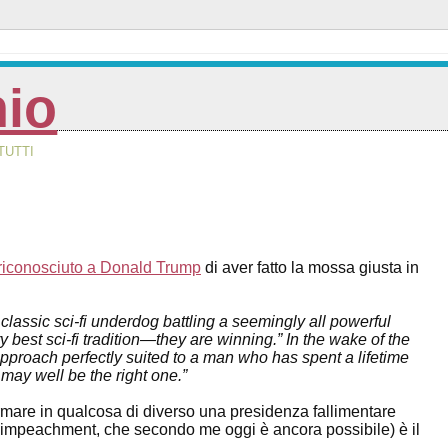
nio
TUTTI
riconosciuto a Donald Trump
di aver fatto la mossa giusta in
e classic sci-fi underdog battling a seemingly all powerful
est sci-fi tradition—they are winning.” In the wake of the
approach perfectly suited to a man who has spent a lifetime
 may well be the right one.”
ormare in qualcosa di diverso una presidenza fallimentare
di impeachment, che secondo me oggi è ancora possibile) è il