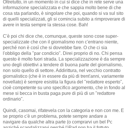
Oltretutto, in un momento in cui si dice che in rete serve una
informazione specializzata e che sappia molto bene di che
cosa sta parlando, è singolare che poi, quando si va sul sito
di quelli specializzati, gli si comincia subito a rimproverare di
avere in testa sempre la stessa cose. Bah!
C'è poi chi dice che, comunque, queste sono cose super-
specializzate che con il giornalismo non c'entrano niente,
perché non è così che si dovrebbe fare. O che ci sia
l'obbligo della "par condicio". Direi proprio di no. Chi pensa
questo è molto fuori strada. La specializzazione è da sempre
uno degli obiettivi a tendere di buona parte del giornalismo,
non solo quello di settore. Addirittura, nel vecchio contratto
giornalistico (che è in essere da più di trent'anni, variamente
novellato) è sempre esistita la figura del "redattore esperto",
cioè competente su uno specifico argomento, che in fondo al
mese si becca in busta paga pure di più di un "redattore
ordinario".
Quindi, casomai, rifatevela con la categoria e non con me. E
se proprio c'è un problema, potete sempre andare a
navigare da qualche altra parte (o comprarvi un bel Pc
anziché scandalizzarvi perché l'iPad non ha il fottuto