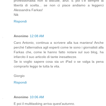
professionalità non si discute, anzi. E poi c'è sempre la
libertà di scelta... se non ci piace andiamo a leggerci
Alessandra Farkas!
Nik
Rispondi
Anonimo
12:08 AM
Caro Antonio, continua a scrivere alla tua maniera! Anche
perché l'alternativa agli esperti come te sono i giornalisti alla
Farkas che, come le hanno fatto notare sul suo blog, ha
infarcito il suo articolo di tante inesattezze.
Se io voglio sapere cosa sia un iPad o se valga la pena
comprarlo leggo te tutta la vita.
Giorgio
Rispondi
Anonimo
10:06 AM
E poi il multitasking arriva quest'autunno.