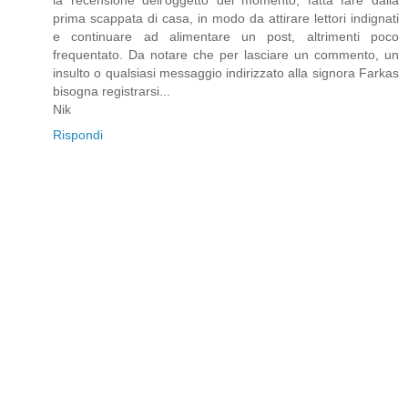
la recensione dell'oggetto del momento, fatta fare dalla
prima scappata di casa, in modo da attirare lettori indignati
e continuare ad alimentare un post, altrimenti poco
frequentato. Da notare che per lasciare un commento, un
insulto o qualsiasi messaggio indirizzato alla signora Farkas
bisogna registrarsi...
Nik
Rispondi