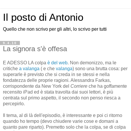
Il posto di Antonio
Quello che non scrivo per gli altri, lo scrivo per tutti
9.4.10
La signora s'è offesa
E ADESSO LA colpa
è del web
. Non demonizzo, ma le
critiche
a valanga
( e che
valanga
) sono una brutta cosa: per
superarle è previsto che si creda in se stessi e nella
fondatezza delle proprie ragioni. Alessandra Farkas,
corrispondente da New York del
Corriere
che ha goffamente
recensito iPad ed è stata travolta dai suoi lettori, è più
centrata sul primo aspetto, il secondo non penso riesca a
percepirlo.
Il tema, al di là dell'episodio, è interessante e poi ci ritorno
quando ho tempo (devo chiudere varie cose e domani a
quanto pare riparto). Premetto solo che la colpa, se di colpa